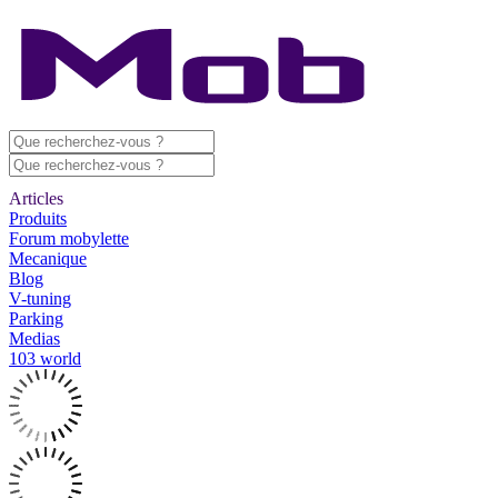
Articles
Produits
Forum mobylette
Mecanique
Blog
V-tuning
Parking
Medias
103 world