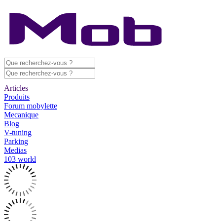
Articles
Produits
Forum mobylette
Mecanique
Blog
V-tuning
Parking
Medias
103 world