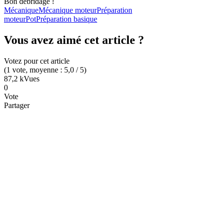
Bon débridage !
Mécanique
Mécanique moteur
Préparation
moteur
Pot
Préparation basique
Vous avez aimé cet article ?
Votez pour cet article
(
1
vote
, moyenne :
5,0
/ 5
)
87,2 k
Vues
0
Vote
Partager