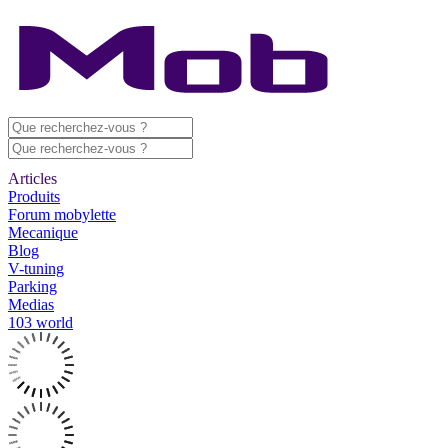
Articles
Produits
Forum mobylette
Mecanique
Blog
V-tuning
Parking
Medias
103 world