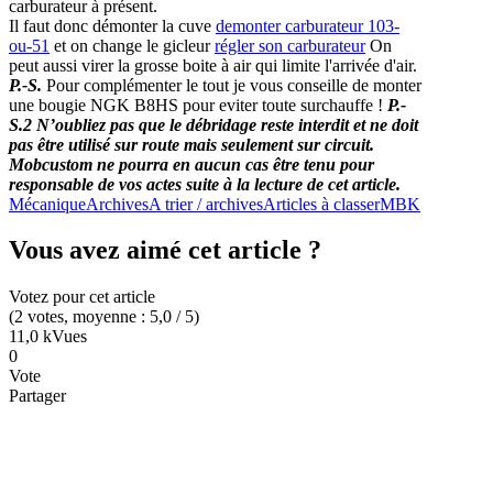
carburateur à présent.
Il faut donc démonter la cuve
demonter carburateur 103-
ou-51
et on change le gicleur
régler son carburateur
On
peut aussi virer la grosse boite à air qui limite l'arrivée d'air.
P.-S.
Pour complémenter le tout je vous conseille de monter
une bougie NGK B8HS pour eviter toute surchauffe !
P.-
S.2 N’oubliez pas que le débridage reste interdit et ne doit
pas être utilisé sur route mais seulement sur circuit.
Mobcustom ne pourra en aucun cas être tenu pour
responsable de vos actes suite à la lecture de cet article.
Mécanique
Archives
A trier / archives
Articles à classer
MBK
Vous avez aimé cet article ?
Votez pour cet article
(
2
votes
, moyenne :
5,0
/ 5
)
11,0 k
Vues
0
Vote
Partager