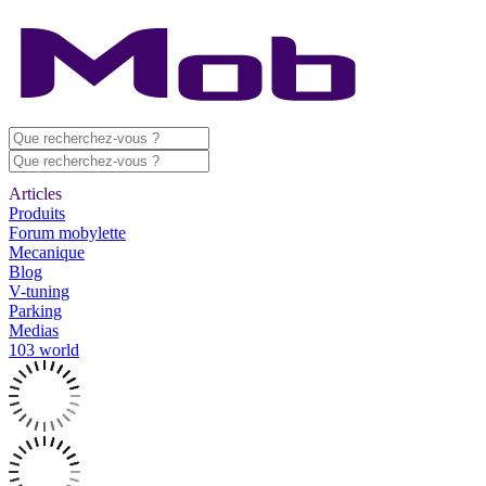
Articles
Produits
Forum mobylette
Mecanique
Blog
V-tuning
Parking
Medias
103 world