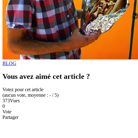
BLOG
Vous avez aimé cet article ?
Votez pour cet article
(
aucun
vote
, moyenne :
-
/ 5
)
373
Vues
0
Vote
Partager