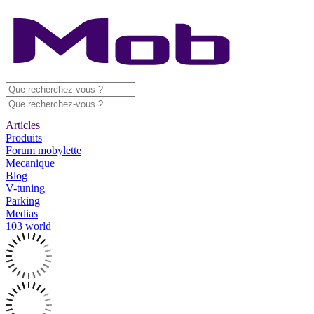
Articles
Produits
Forum mobylette
Mecanique
Blog
V-tuning
Parking
Medias
103 world