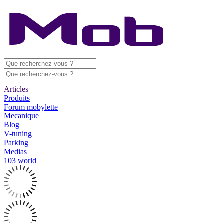
Articles
Produits
Forum mobylette
Mecanique
Blog
V-tuning
Parking
Medias
103 world