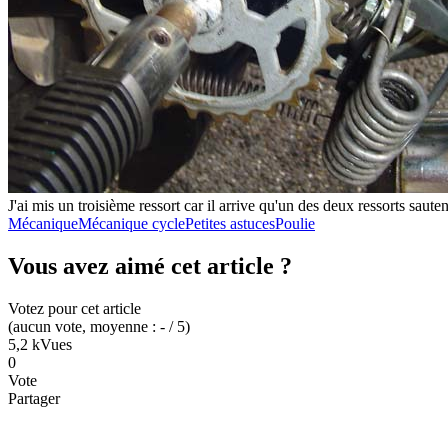
J'ai mis un troisième ressort car il arrive qu'un des deux ressorts sauten
Mécanique
Mécanique cycle
Petites astuces
Poulie
Vous avez aimé cet article ?
Votez pour cet article
(
aucun
vote
, moyenne :
-
/ 5
)
5,2 k
Vues
0
Vote
Partager