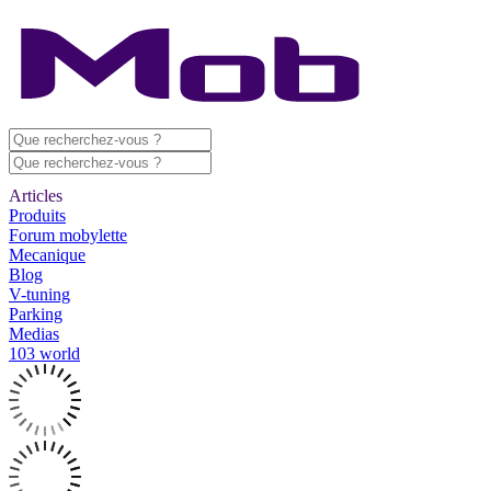
Articles
Produits
Forum mobylette
Mecanique
Blog
V-tuning
Parking
Medias
103 world