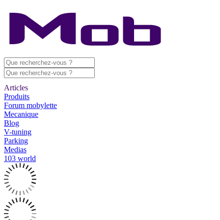
Articles
Produits
Forum mobylette
Mecanique
Blog
V-tuning
Parking
Medias
103 world