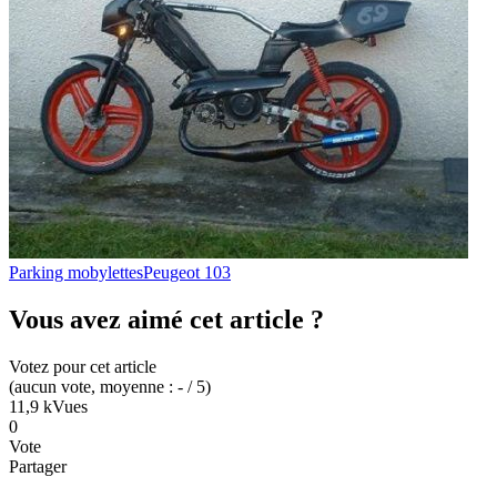
Parking mobylettes
Peugeot 103
Vous avez aimé cet article ?
Votez pour cet article
(
aucun
vote
, moyenne :
-
/ 5
)
11,9 k
Vues
0
Vote
Partager