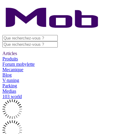
Articles
Produits
Forum mobylette
Mecanique
Blog
V-tuning
Parking
Medias
103 world