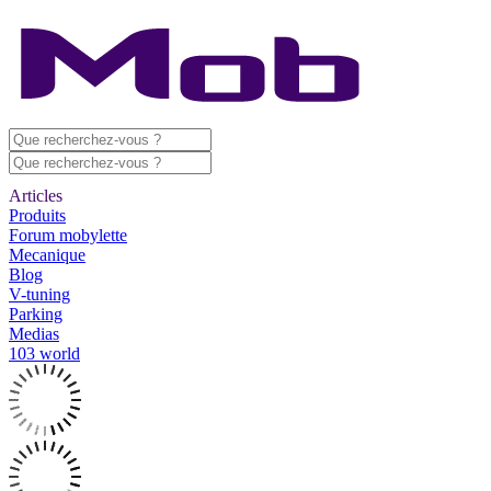
Articles
Produits
Forum mobylette
Mecanique
Blog
V-tuning
Parking
Medias
103 world