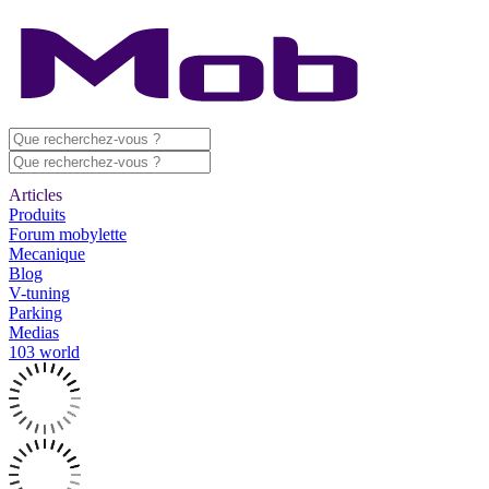
Articles
Produits
Forum mobylette
Mecanique
Blog
V-tuning
Parking
Medias
103 world