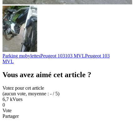
Parking mobylettes
Peugeot 103
103 MVL
Peugeot 103
MVL
Vous avez aimé cet article ?
Votez pour cet article
(
aucun
vote
, moyenne :
-
/ 5
)
6,7 k
Vues
0
Vote
Partager